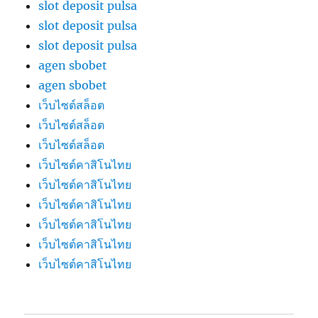
slot deposit pulsa
slot deposit pulsa
slot deposit pulsa
agen sbobet
agen sbobet
เว็บไซต์สล็อต
เว็บไซต์สล็อต
เว็บไซต์สล็อต
เว็บไซต์คาสิโนไทย
เว็บไซต์คาสิโนไทย
เว็บไซต์คาสิโนไทย
เว็บไซต์คาสิโนไทย
เว็บไซต์คาสิโนไทย
เว็บไซต์คาสิโนไทย