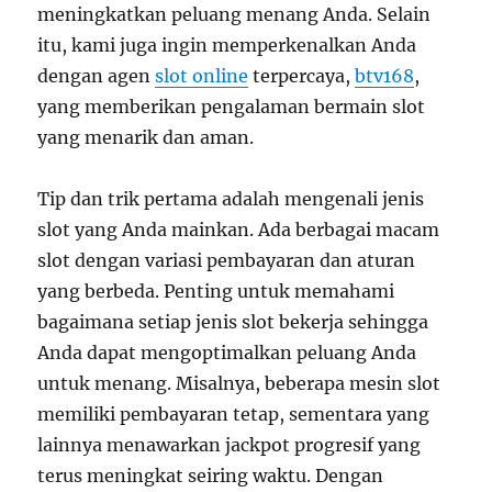
meningkatkan peluang menang Anda. Selain
itu, kami juga ingin memperkenalkan Anda
dengan agen
slot online
terpercaya,
btv168
,
yang memberikan pengalaman bermain slot
yang menarik dan aman.
Tip dan trik pertama adalah mengenali jenis
slot yang Anda mainkan. Ada berbagai macam
slot dengan variasi pembayaran dan aturan
yang berbeda. Penting untuk memahami
bagaimana setiap jenis slot bekerja sehingga
Anda dapat mengoptimalkan peluang Anda
untuk menang. Misalnya, beberapa mesin slot
memiliki pembayaran tetap, sementara yang
lainnya menawarkan jackpot progresif yang
terus meningkat seiring waktu. Dengan