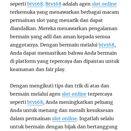
seperti
btv168
.
Btv168
adalah agen
slot online
terkemuka yang menawarkan berbagai macam
permainan slot yang menarik dan dapat
diandalkan. Mereka menawarkan pengalaman
bermain yang adil dan aman kepada semua
anggotanya. Dengan bermain melalui
btv168
,
Anda dapat memastikan bahwa Anda bermain
di platform yang tepercaya dan dipantau untuk
keamanan dan fair play.
Dengan mengikuti tips dan trik di atas dan
bermain melalui agen
slot online
terpercaya
seperti
btv168
, Anda meningkatkan peluang
Anda untuk menang dan meraih kesuksesan
dalam permainan
slot online
. Ingatlah selalu
untuk bermain dengan bijak dan bertanggung