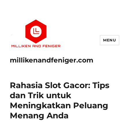
MENU
millikenandfeniger.com
Rahasia Slot Gacor: Tips
dan Trik untuk
Meningkatkan Peluang
Menang Anda