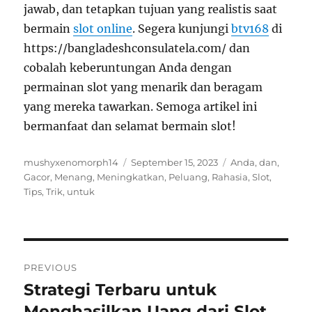
jawab, dan tetapkan tujuan yang realistis saat
bermain
slot online
. Segera kunjungi
btv168
di
https://bangladeshconsulatela.com/ dan
cobalah keberuntungan Anda dengan
permainan slot yang menarik dan beragam
yang mereka tawarkan. Semoga artikel ini
bermanfaat dan selamat bermain slot!
Author
Posted
Tags
mushyxenomorph14
September 15, 2023
Anda
,
dan
,
on
Gacor
,
Menang
,
Meningkatkan
,
Peluang
,
Rahasia
,
Slot
,
Tips
,
Trik
,
untuk
Post
PREVIOUS
navigation
Strategi Terbaru untuk
Previous
post:
Menghasilkan Uang dari Slot