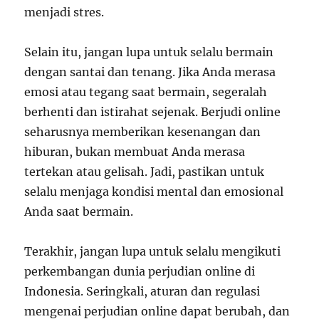
menjadi stres.
Selain itu, jangan lupa untuk selalu bermain
dengan santai dan tenang. Jika Anda merasa
emosi atau tegang saat bermain, segeralah
berhenti dan istirahat sejenak. Berjudi online
seharusnya memberikan kesenangan dan
hiburan, bukan membuat Anda merasa
tertekan atau gelisah. Jadi, pastikan untuk
selalu menjaga kondisi mental dan emosional
Anda saat bermain.
Terakhir, jangan lupa untuk selalu mengikuti
perkembangan dunia perjudian online di
Indonesia. Seringkali, aturan dan regulasi
mengenai perjudian online dapat berubah, dan