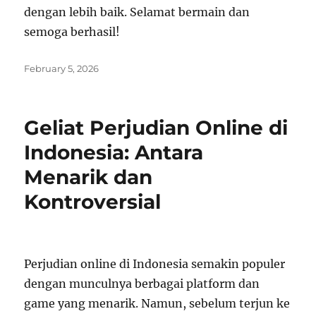
dengan lebih baik. Selamat bermain dan
semoga berhasil!
Posted
February 5, 2026
on
Geliat Perjudian Online di
Indonesia: Antara
Menarik dan
Kontroversial
Perjudian online di Indonesia semakin populer
dengan munculnya berbagai platform dan
game yang menarik. Namun, sebelum terjun ke