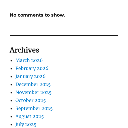
No comments to show.
Archives
March 2026
February 2026
January 2026
December 2025
November 2025
October 2025
September 2025
August 2025
July 2025