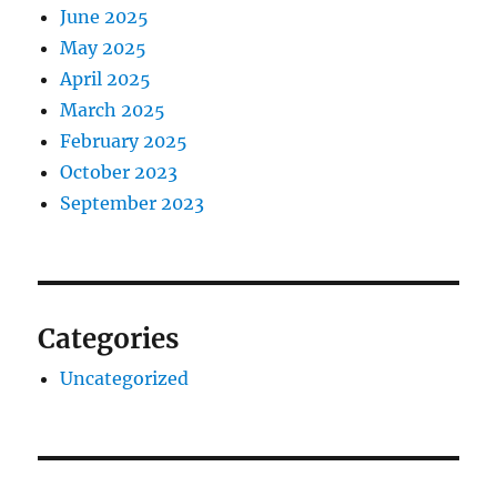
June 2025
May 2025
April 2025
March 2025
February 2025
October 2023
September 2023
Categories
Uncategorized