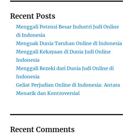
Recent Posts
Menggali Potensi Besar Industri Judi Online
di Indonesia
Menguak Dunia Taruhan Online di Indonesia
Menggali Kekayaan di Dunia Judi Online
Indonesia
Menggali Rezeki dari Dunia Judi Online di
Indonesia
Geliat Perjudian Online di Indonesia: Antara
Menarik dan Kontroversial
Recent Comments