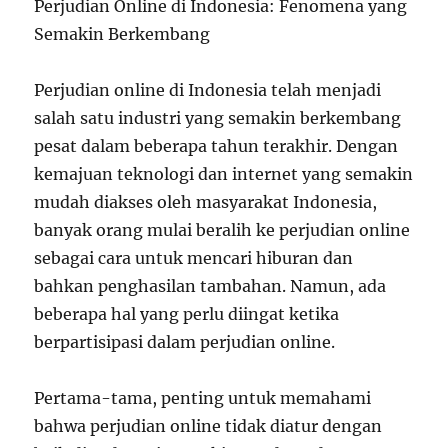
Perjudian Online di Indonesia: Fenomena yang
Semakin Berkembang
Perjudian online di Indonesia telah menjadi
salah satu industri yang semakin berkembang
pesat dalam beberapa tahun terakhir. Dengan
kemajuan teknologi dan internet yang semakin
mudah diakses oleh masyarakat Indonesia,
banyak orang mulai beralih ke perjudian online
sebagai cara untuk mencari hiburan dan
bahkan penghasilan tambahan. Namun, ada
beberapa hal yang perlu diingat ketika
berpartisipasi dalam perjudian online.
Pertama-tama, penting untuk memahami
bahwa perjudian online tidak diatur dengan