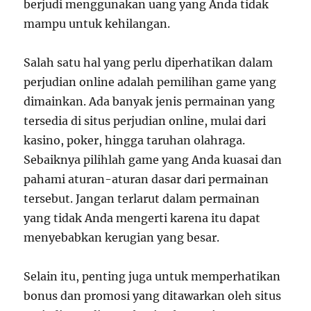
berjudi menggunakan uang yang Anda tidak
mampu untuk kehilangan.
Salah satu hal yang perlu diperhatikan dalam
perjudian online adalah pemilihan game yang
dimainkan. Ada banyak jenis permainan yang
tersedia di situs perjudian online, mulai dari
kasino, poker, hingga taruhan olahraga.
Sebaiknya pilihlah game yang Anda kuasai dan
pahami aturan-aturan dasar dari permainan
tersebut. Jangan terlarut dalam permainan
yang tidak Anda mengerti karena itu dapat
menyebabkan kerugian yang besar.
Selain itu, penting juga untuk memperhatikan
bonus dan promosi yang ditawarkan oleh situs