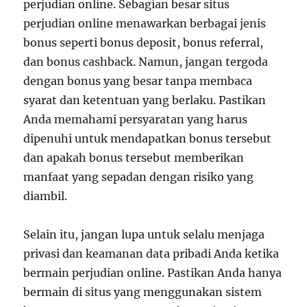
perjudian online. Sebagian besar situs
perjudian online menawarkan berbagai jenis
bonus seperti bonus deposit, bonus referral,
dan bonus cashback. Namun, jangan tergoda
dengan bonus yang besar tanpa membaca
syarat dan ketentuan yang berlaku. Pastikan
Anda memahami persyaratan yang harus
dipenuhi untuk mendapatkan bonus tersebut
dan apakah bonus tersebut memberikan
manfaat yang sepadan dengan risiko yang
diambil.
Selain itu, jangan lupa untuk selalu menjaga
privasi dan keamanan data pribadi Anda ketika
bermain perjudian online. Pastikan Anda hanya
bermain di situs yang menggunakan sistem