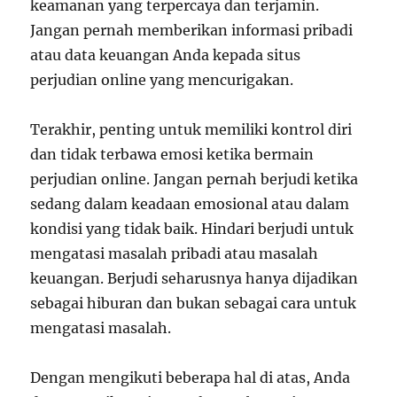
keamanan yang terpercaya dan terjamin.
Jangan pernah memberikan informasi pribadi
atau data keuangan Anda kepada situs
perjudian online yang mencurigakan.
Terakhir, penting untuk memiliki kontrol diri
dan tidak terbawa emosi ketika bermain
perjudian online. Jangan pernah berjudi ketika
sedang dalam keadaan emosional atau dalam
kondisi yang tidak baik. Hindari berjudi untuk
mengatasi masalah pribadi atau masalah
keuangan. Berjudi seharusnya hanya dijadikan
sebagai hiburan dan bukan sebagai cara untuk
mengatasi masalah.
Dengan mengikuti beberapa hal di atas, Anda