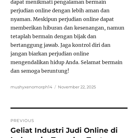
dapat menikmati pengalaman bermain
perjudian online dengan lebih aman dan
nyaman. Meskipun perjudian online dapat
memberikan hiburan dan kesenangan, namun
tetaplah bermain dengan bijak dan
bertanggung jawab. Jaga kontrol diri dan
jangan biarkan perjudian online
mengendalikan hidup Anda. Selamat bermain
dan semoga beruntung!
Author
Posted
mushyxenomorph14
November 22, 2025
on
Post
PREVIOUS
navigation
Geliat Industri Judi Online di
Previous