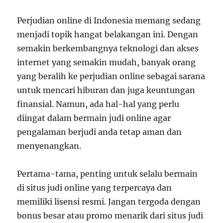
Perjudian online di Indonesia memang sedang
menjadi topik hangat belakangan ini. Dengan
semakin berkembangnya teknologi dan akses
internet yang semakin mudah, banyak orang
yang beralih ke perjudian online sebagai sarana
untuk mencari hiburan dan juga keuntungan
finansial. Namun, ada hal-hal yang perlu
diingat dalam bermain judi online agar
pengalaman berjudi anda tetap aman dan
menyenangkan.
Pertama-tama, penting untuk selalu bermain
di situs judi online yang terpercaya dan
memiliki lisensi resmi. Jangan tergoda dengan
bonus besar atau promo menarik dari situs judi