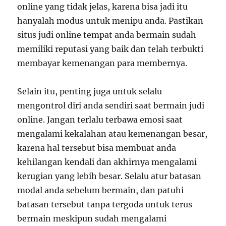
online yang tidak jelas, karena bisa jadi itu
hanyalah modus untuk menipu anda. Pastikan
situs judi online tempat anda bermain sudah
memiliki reputasi yang baik dan telah terbukti
membayar kemenangan para membernya.
Selain itu, penting juga untuk selalu
mengontrol diri anda sendiri saat bermain judi
online. Jangan terlalu terbawa emosi saat
mengalami kekalahan atau kemenangan besar,
karena hal tersebut bisa membuat anda
kehilangan kendali dan akhirnya mengalami
kerugian yang lebih besar. Selalu atur batasan
modal anda sebelum bermain, dan patuhi
batasan tersebut tanpa tergoda untuk terus
bermain meskipun sudah mengalami