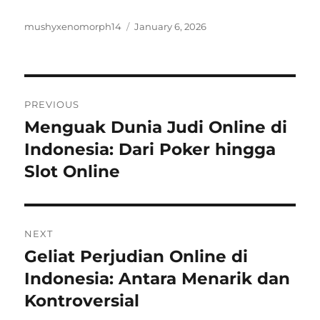
Author
Posted
mushyxenomorph14
January 6, 2026
on
Post
PREVIOUS
navigation
Menguak Dunia Judi Online di
Previous
post:
Indonesia: Dari Poker hingga
Slot Online
NEXT
Geliat Perjudian Online di
Next
post:
Indonesia: Antara Menarik dan
Kontroversial