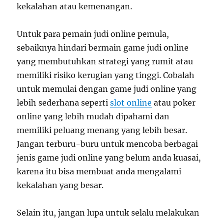
kekalahan atau kemenangan.
Untuk para pemain judi online pemula,
sebaiknya hindari bermain game judi online
yang membutuhkan strategi yang rumit atau
memiliki risiko kerugian yang tinggi. Cobalah
untuk memulai dengan game judi online yang
lebih sederhana seperti
slot online
atau poker
online yang lebih mudah dipahami dan
memiliki peluang menang yang lebih besar.
Jangan terburu-buru untuk mencoba berbagai
jenis game judi online yang belum anda kuasai,
karena itu bisa membuat anda mengalami
kekalahan yang besar.
Selain itu, jangan lupa untuk selalu melakukan