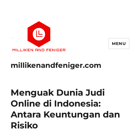
MENU
millikenandfeniger.com
Menguak Dunia Judi
Online di Indonesia:
Antara Keuntungan dan
Risiko