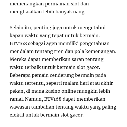
memenangkan permainan slot dan
menghasilkan lebih banyak uang.
Selain itu, penting juga untuk mengetahui
kapan waktu yang tepat untuk bermain.
BTV168 sebagai agen memiliki pengetahuan
mendalam tentang tren dan pola kemenangan.
Mereka dapat memberikan saran tentang
waktu terbaik untuk bermain slot gacor.
Beberapa pemain cenderung bermain pada
waktu tertentu, seperti malam hari atau akhir
pekan, di mana kasino online mungkin lebih
ramai. Namun, BTV168 dapat memberikan
wawasan tambahan tentang waktu yang paling
efektif untuk bermain slot gacor.