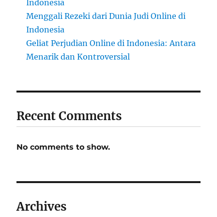
Indonesia
Menggali Rezeki dari Dunia Judi Online di
Indonesia
Geliat Perjudian Online di Indonesia: Antara
Menarik dan Kontroversial
Recent Comments
No comments to show.
Archives