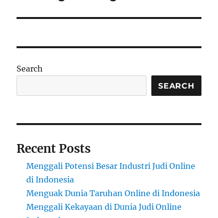
Search
SEARCH
Recent Posts
Menggali Potensi Besar Industri Judi Online
di Indonesia
Menguak Dunia Taruhan Online di Indonesia
Menggali Kekayaan di Dunia Judi Online