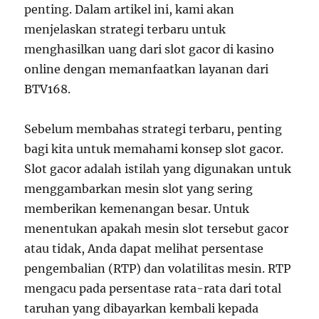
penting. Dalam artikel ini, kami akan
menjelaskan strategi terbaru untuk
menghasilkan uang dari slot gacor di kasino
online dengan memanfaatkan layanan dari
BTV168.
Sebelum membahas strategi terbaru, penting
bagi kita untuk memahami konsep slot gacor.
Slot gacor adalah istilah yang digunakan untuk
menggambarkan mesin slot yang sering
memberikan kemenangan besar. Untuk
menentukan apakah mesin slot tersebut gacor
atau tidak, Anda dapat melihat persentase
pengembalian (RTP) dan volatilitas mesin. RTP
mengacu pada persentase rata-rata dari total
taruhan yang dibayarkan kembali kepada