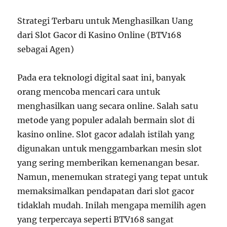
Strategi Terbaru untuk Menghasilkan Uang
dari Slot Gacor di Kasino Online (BTV168
sebagai Agen)
Pada era teknologi digital saat ini, banyak
orang mencoba mencari cara untuk
menghasilkan uang secara online. Salah satu
metode yang populer adalah bermain slot di
kasino online. Slot gacor adalah istilah yang
digunakan untuk menggambarkan mesin slot
yang sering memberikan kemenangan besar.
Namun, menemukan strategi yang tepat untuk
memaksimalkan pendapatan dari slot gacor
tidaklah mudah. Inilah mengapa memilih agen
yang terpercaya seperti BTV168 sangat