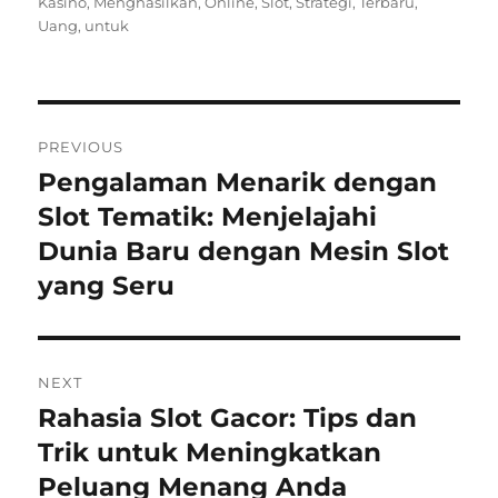
on
Kasino
,
Menghasilkan
,
Online
,
Slot
,
Strategi
,
Terbaru
,
Uang
,
untuk
Post
PREVIOUS
navigation
Pengalaman Menarik dengan
Previous
post:
Slot Tematik: Menjelajahi
Dunia Baru dengan Mesin Slot
yang Seru
NEXT
Rahasia Slot Gacor: Tips dan
Next
post:
Trik untuk Meningkatkan
Peluang Menang Anda