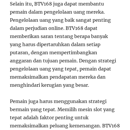
Selain itu, BTV168 juga dapat membantu
pemain dalam pengelolaan uang mereka.
Pengelolaan uang yang baik sangat penting
dalam perjudian online. BTV168 dapat
memberikan saran tentang berapa banyak
yang harus dipertaruhkan dalam setiap
putaran, dengan mempertimbangkan
anggaran dan tujuan pemain. Dengan strategi
pengelolaan uang yang tepat, pemain dapat
memaksimalkan pendapatan mereka dan
menghindari kerugian yang besar.
Pemain juga harus menggunakan strategi
bermain yang tepat. Memilih mesin slot yang
tepat adalah faktor penting untuk
memaksimalkan peluang kemenangan. BTV168