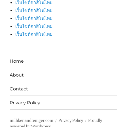
เว็บไซต์คาสิโนไทย
เว็บไซต์คาสิโนไทย
เว็บไซต์คาสิโนไทย
เว็บไซต์คาสิโนไทย
เว็บไซต์คาสิโนไทย
Home
About
Contact
Privacy Policy
millikenandfeniger.com
Privacy Policy
Proudly
powered by WordPress