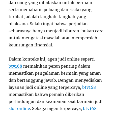
dan uang yang dihabiskan untuk bermain,
serta memahami peluang dan risiko yang
terlibat, adalah langkah-langkah yang
bijaksana. Selalu ingat bahwa perjudian
seharusnya hanya menjadi hiburan, bukan cara
untuk mengatasi masalah atau memperoleh
keuntungan finansial.
Dalam konteks ini, agen judi online seperti
btv168
memainkan peran penting dalam
memastikan pengalaman bermain yang aman
dan bertanggung jawab. Dengan menyediakan
layanan judi online yang terpercaya,
btv168
memastikan bahwa pemain diberikan
perlindungan dan keamanan saat bermain judi
slot online
. Sebagai agen terpercaya,
btv168