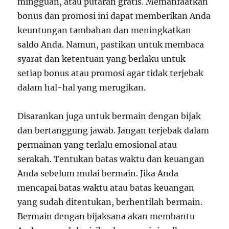
mingguan, atau putaran gratis. Memanfaatkan
bonus dan promosi ini dapat memberikan Anda
keuntungan tambahan dan meningkatkan
saldo Anda. Namun, pastikan untuk membaca
syarat dan ketentuan yang berlaku untuk
setiap bonus atau promosi agar tidak terjebak
dalam hal-hal yang merugikan.
Disarankan juga untuk bermain dengan bijak
dan bertanggung jawab. Jangan terjebak dalam
permainan yang terlalu emosional atau
serakah. Tentukan batas waktu dan keuangan
Anda sebelum mulai bermain. Jika Anda
mencapai batas waktu atau batas keuangan
yang sudah ditentukan, berhentilah bermain.
Bermain dengan bijaksana akan membantu