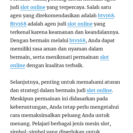
judi
slot online
yang terpercaya. Salah satu
agen yang direkomendasikan adalah
btv168
.
Btv168
adalah agen judi
slot online
yang
terkenal karena keamanan dan keandalannya.
Dengan bermain melalui
btv168
, Anda dapat
memiliki rasa aman dan nyaman dalam
bermain, serta menikmati permainan
slot
online
dengan kualitas terbaik.
Selanjutnya, penting untuk memahami aturan
dan strategi dalam bermain judi
slot online
.
Meskipun permainan ini didasarkan pada
keberuntungan, Anda tetap perlu mengetahui
cara memaksimalkan peluang Anda untuk
menang. Pelajari berbagai jenis mesin slot,
simbol-simbol yang diperlukan untuk