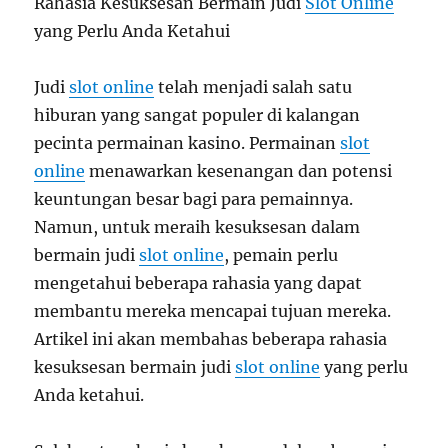
Rahasia Kesuksesan Bermain Judi
Slot Online
yang Perlu Anda Ketahui
Judi
slot online
telah menjadi salah satu
hiburan yang sangat populer di kalangan
pecinta permainan kasino. Permainan
slot
online
menawarkan kesenangan dan potensi
keuntungan besar bagi para pemainnya.
Namun, untuk meraih kesuksesan dalam
bermain judi
slot online
, pemain perlu
mengetahui beberapa rahasia yang dapat
membantu mereka mencapai tujuan mereka.
Artikel ini akan membahas beberapa rahasia
kesuksesan bermain judi
slot online
yang perlu
Anda ketahui.