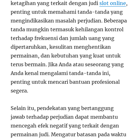
ketagihan yang terkait dengan judi
slot online
,
penting untuk memahami tanda-tanda yang
mengindikasikan masalah perjudian. Beberapa
tanda mungkin termasuk kehilangan kontrol
terhadap frekuensi dan jumlah uang yang
dipertaruhkan, kesulitan menghentikan
permainan, dan kebutuhan yang kuat untuk
terus bermain. Jika Anda atau seseorang yang
Anda kenal mengalami tanda-tanda ini,
penting untuk mencari bantuan profesional
segera.
Selain itu, pendekatan yang bertanggung
jawab terhadap perjudian dapat membantu
mencegah efek negatif yang terkait dengan
permainan judi. Mengatur batasan pada waktu