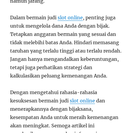
namun jarang.
Dalam bermain judi
slot online
, penting juga
untuk mengelola dana Anda dengan bijak.
Tetapkan anggaran bermain yang sesuai dan
tidak melebihi batas Anda. Hindari memasang
taruhan yang terlalu tinggi atau terlalu rendah.
Jangan hanya mengandalkan keberuntungan,
tetapi juga perhatikan strategi dan
kalkulasikan peluang kemenangan Anda.
Dengan mengetahui rahasia-rahasia
kesuksesan bermain judi
slot online
dan
menerapkannya dengan bijaksana,
kesempatan Anda untuk meraih kemenangan
akan meningkat. Semoga artikel ini