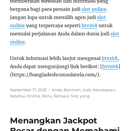
memberikan wawasan dan informasi yang
berguna bagi para pemain judi
slot online
.
Jangan lupa untuk memilih agen judi
slot
online
yang terpercaya seperti
btv168
untuk
memulai perjalanan Anda dalam dunia judi
slot
online
.
Untuk informasi lebih lanjut mengenai
btv168
,
Anda dapat mengunjungi link berikut: [
btv168
]
(https://bangladeshconsulatela.com/).
Posted
Tags
September 17, 2023
Anda
,
Bermain
,
Judi
,
Kesuksesan
,
on
Ketahui
,
Online
,
Perlu
,
Rahasia
,
Slot
,
yang
Menangkan Jackpot
Besar dengan Memahami