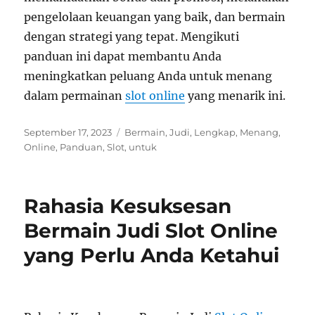
pengelolaan keuangan yang baik, dan bermain
dengan strategi yang tepat. Mengikuti
panduan ini dapat membantu Anda
meningkatkan peluang Anda untuk menang
dalam permainan
slot online
yang menarik ini.
Posted
Tags
September 17, 2023
Bermain
,
Judi
,
Lengkap
,
Menang
,
on
Online
,
Panduan
,
Slot
,
untuk
Rahasia Kesuksesan
Bermain Judi Slot Online
yang Perlu Anda Ketahui