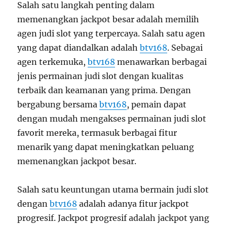
Salah satu langkah penting dalam
memenangkan jackpot besar adalah memilih
agen judi slot yang terpercaya. Salah satu agen
yang dapat diandalkan adalah
btv168
. Sebagai
agen terkemuka,
btv168
menawarkan berbagai
jenis permainan judi slot dengan kualitas
terbaik dan keamanan yang prima. Dengan
bergabung bersama
btv168
, pemain dapat
dengan mudah mengakses permainan judi slot
favorit mereka, termasuk berbagai fitur
menarik yang dapat meningkatkan peluang
memenangkan jackpot besar.
Salah satu keuntungan utama bermain judi slot
dengan
btv168
adalah adanya fitur jackpot
progresif. Jackpot progresif adalah jackpot yang