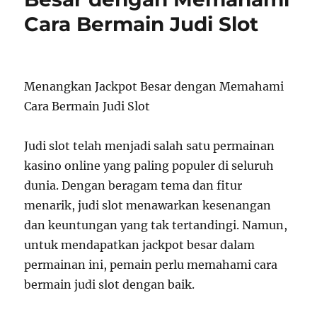
Cara Bermain Judi Slot
Menangkan Jackpot Besar dengan Memahami
Cara Bermain Judi Slot
Judi slot telah menjadi salah satu permainan
kasino online yang paling populer di seluruh
dunia. Dengan beragam tema dan fitur
menarik, judi slot menawarkan kesenangan
dan keuntungan yang tak tertandingi. Namun,
untuk mendapatkan jackpot besar dalam
permainan ini, pemain perlu memahami cara
bermain judi slot dengan baik.