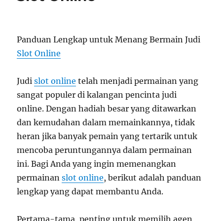
Panduan Lengkap untuk Menang Bermain Judi
Slot Online
Judi
slot online
telah menjadi permainan yang
sangat populer di kalangan pencinta judi
online. Dengan hadiah besar yang ditawarkan
dan kemudahan dalam memainkannya, tidak
heran jika banyak pemain yang tertarik untuk
mencoba peruntungannya dalam permainan
ini. Bagi Anda yang ingin memenangkan
permainan
slot online
, berikut adalah panduan
lengkap yang dapat membantu Anda.
Pertama-tama, penting untuk memilih agen