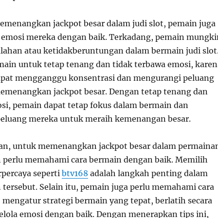
menangkan jackpot besar dalam judi slot, pemain juga
a emosi mereka dengan baik. Terkadang, pemain mungki
ahan atau ketidakberuntungan dalam bermain judi slot
main untuk tetap tenang dan tidak terbawa emosi, karen
dapat mengganggu konsentrasi dan mengurangi peluang
emenangkan jackpot besar. Dengan tetap tenang dan
i, pemain dapat tetap fokus dalam bermain dan
eluang mereka untuk meraih kemenangan besar.
an, untuk memenangkan jackpot besar dalam permaina
in perlu memahami cara bermain dengan baik. Memilih
erpercaya seperti
btv168
adalah langkah penting dalam
 tersebut. Selain itu, pemain juga perlu memahami cara
, mengatur strategi bermain yang tepat, berlatih secara
elola emosi dengan baik. Dengan menerapkan tips ini,