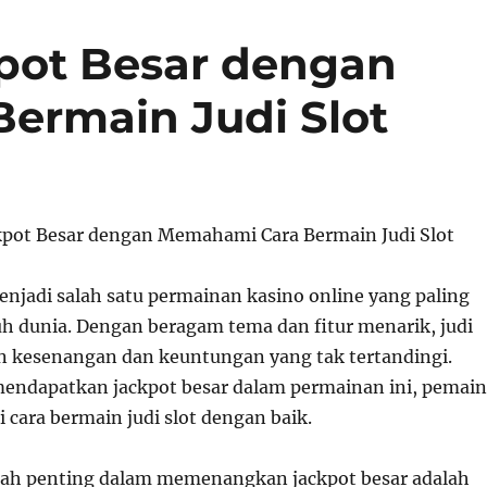
ot Besar dengan
ermain Judi Slot
pot Besar dengan Memahami Cara Bermain Judi Slot
menjadi salah satu permainan kasino online yang paling
ruh dunia. Dengan beragam tema dan fitur menarik, judi
 kesenangan dan keuntungan yang tak tertandingi.
endapatkan jackpot besar dalam permainan ini, pemain
cara bermain judi slot dengan baik.
kah penting dalam memenangkan jackpot besar adalah