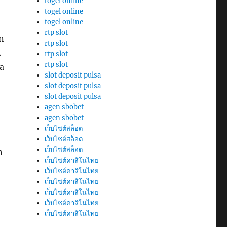
togel online
togel online
togel online
rtp slot
n
rtp slot
.
rtp slot
rtp slot
a
slot deposit pulsa
slot deposit pulsa
slot deposit pulsa
agen sbobet
agen sbobet
เว็บไซต์สล็อต
เว็บไซต์สล็อต
เว็บไซต์สล็อต
n
เว็บไซต์คาสิโนไทย
เว็บไซต์คาสิโนไทย
เว็บไซต์คาสิโนไทย
เว็บไซต์คาสิโนไทย
เว็บไซต์คาสิโนไทย
เว็บไซต์คาสิโนไทย