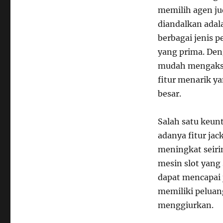
memilih agen jud
diandalkan ada
berbagai jenis 
yang prima. De
mudah mengakses
fitur menarik 
besar.
Salah satu keun
adanya fitur jac
meningkat seir
mesin slot yang
dapat mencapai 
memiliki pelua
menggiurkan.