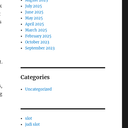
August 2025
k
July 2025
June 2025
t
May 2025
s
April 2025
March 2025
February 2025
October 2023
September 2023
t.
Categories
,
Uncategorized
g
slot
judi slot