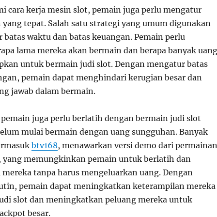
 cara kerja mesin slot, pemain juga perlu mengatur
n yang tepat. Salah satu strategi yang umum digunakan
 batas waktu dan batas keuangan. Pemain perlu
apa lama mereka akan bermain dan berapa banyak uan
pkan untuk bermain judi slot. Dengan mengatur batas
gan, pemain dapat menghindari kerugian besar dan
ng jawab dalam bermain.
 pemain juga perlu berlatih dengan bermain judi slot
ebelum mulai bermain dengan uang sungguhan. Banyak
termasuk
btv168
, menawarkan versi demo dari permaina
a, yang memungkinkan pemain untuk berlatih dan
i mereka tanpa harus mengeluarkan uang. Dengan
 rutin, pemain dapat meningkatkan keterampilan mereka
udi slot dan meningkatkan peluang mereka untuk
ckpot besar.