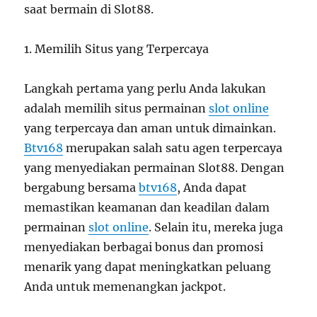
saat bermain di Slot88.
1. Memilih Situs yang Terpercaya
Langkah pertama yang perlu Anda lakukan
adalah memilih situs permainan
slot online
yang terpercaya dan aman untuk dimainkan.
Btv168
merupakan salah satu agen terpercaya
yang menyediakan permainan Slot88. Dengan
bergabung bersama
btv168
, Anda dapat
memastikan keamanan dan keadilan dalam
permainan
slot online
. Selain itu, mereka juga
menyediakan berbagai bonus dan promosi
menarik yang dapat meningkatkan peluang
Anda untuk memenangkan jackpot.