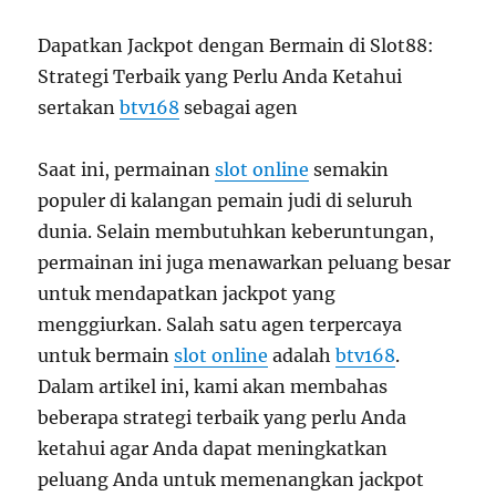
Dapatkan Jackpot dengan Bermain di Slot88:
Strategi Terbaik yang Perlu Anda Ketahui
sertakan
btv168
sebagai agen
Saat ini, permainan
slot online
semakin
populer di kalangan pemain judi di seluruh
dunia. Selain membutuhkan keberuntungan,
permainan ini juga menawarkan peluang besar
untuk mendapatkan jackpot yang
menggiurkan. Salah satu agen terpercaya
untuk bermain
slot online
adalah
btv168
.
Dalam artikel ini, kami akan membahas
beberapa strategi terbaik yang perlu Anda
ketahui agar Anda dapat meningkatkan
peluang Anda untuk memenangkan jackpot