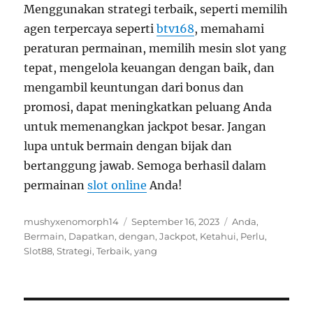
Menggunakan strategi terbaik, seperti memilih
agen terpercaya seperti
btv168
, memahami
peraturan permainan, memilih mesin slot yang
tepat, mengelola keuangan dengan baik, dan
mengambil keuntungan dari bonus dan
promosi, dapat meningkatkan peluang Anda
untuk memenangkan jackpot besar. Jangan
lupa untuk bermain dengan bijak dan
bertanggung jawab. Semoga berhasil dalam
permainan
slot online
Anda!
Author
Posted
Tags
mushyxenomorph14
September 16, 2023
Anda
,
on
Bermain
,
Dapatkan
,
dengan
,
Jackpot
,
Ketahui
,
Perlu
,
Slot88
,
Strategi
,
Terbaik
,
yang