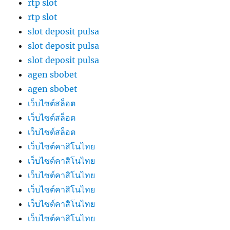
rtp slot
rtp slot
slot deposit pulsa
slot deposit pulsa
slot deposit pulsa
agen sbobet
agen sbobet
เว็บไซต์สล็อต
เว็บไซต์สล็อต
เว็บไซต์สล็อต
เว็บไซต์คาสิโนไทย
เว็บไซต์คาสิโนไทย
เว็บไซต์คาสิโนไทย
เว็บไซต์คาสิโนไทย
เว็บไซต์คาสิโนไทย
เว็บไซต์คาสิโนไทย