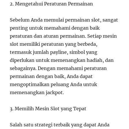
2. Mengetahui Peraturan Permainan
Sebelum Anda memulai permainan slot, sangat
penting untuk memahami dengan baik
peraturan dan aturan permainan. Setiap mesin
slot memiliki peraturan yang berbeda,
termasuk jumlah payline, simbol yang
diperlukan untuk memenangkan hadiah, dan
sebagainya. Dengan memahami peraturan
permainan dengan baik, Anda dapat
mengoptimalkan peluang Anda untuk
memenangkan jackpot.
3. Memilih Mesin Slot yang Tepat
Salah satu strategi terbaik yang dapat Anda