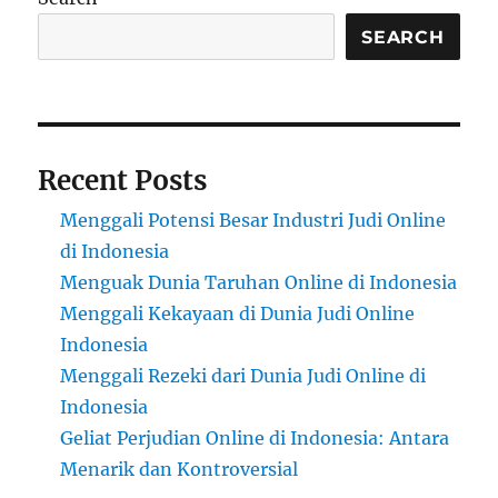
SEARCH
Recent Posts
Menggali Potensi Besar Industri Judi Online
di Indonesia
Menguak Dunia Taruhan Online di Indonesia
Menggali Kekayaan di Dunia Judi Online
Indonesia
Menggali Rezeki dari Dunia Judi Online di
Indonesia
Geliat Perjudian Online di Indonesia: Antara
Menarik dan Kontroversial