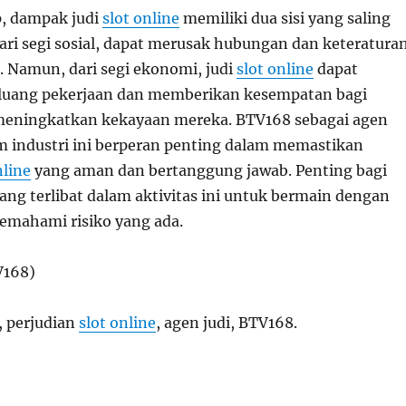
, dampak judi
slot online
memiliki dua sisi yang saling
ari segi sosial, dapat merusak hubungan dan keteratura
. Namun, dari segi ekonomi, judi
slot online
dapat
luang pekerjaan dan memberikan kesempatan bagi
meningkatkan kekayaan mereka. BTV168 sebagai agen
 industri ini berperan penting dalam memastikan
nline
yang aman dan bertanggung jawab. Penting bagi
yang terlibat dalam aktivitas ini untuk bermain dengan
emahami risiko yang ada.
V168)
 perjudian
slot online
, agen judi, BTV168.