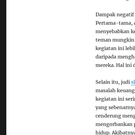
Dampak negatif 
Pertama-tama, a
menyebabkan ke
teman mungkin m
kegiatan ini le
daripada mengha
mereka. Hal ini 
Selain itu, judi
s
masalah keuanga
kegiatan ini se
yang sebenarny
cenderung meng
mengorbankan pe
hidup. Akibatny