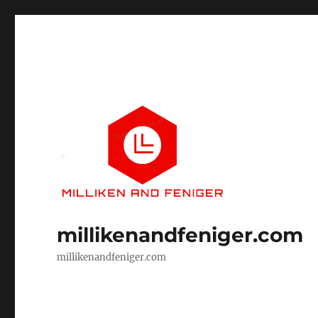
millikenandfeniger.com
millikenandfeniger.com