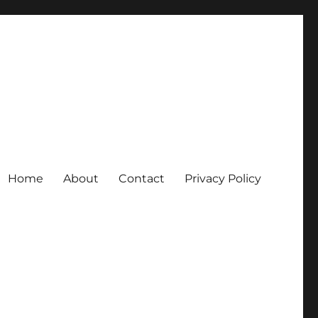
Home
About
Contact
Privacy Policy