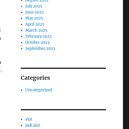
August 2025
July 2025
June 2025
May 2025
April 2025
i
March 2025
February 2025
a
October 2023
September 2023
a
.
Categories
Uncategorized
slot
judi slot