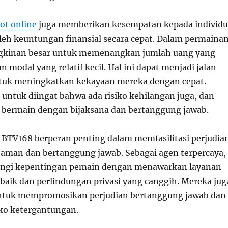
lot online
juga memberikan kesempatan kepada individu
h keuntungan finansial secara cepat. Dalam permaina
ngkinan besar untuk memenangkan jumlah uang yang
n modal yang relatif kecil. Hal ini dapat menjadi jalan
ntuk meningkatkan kekayaan mereka dengan cepat.
untuk diingat bahwa ada risiko kehilangan juga, dan
 bermain dengan bijaksana dan bertanggung jawab.
h BTV168 berperan penting dalam memfasilitasi perjudia
aman dan bertanggung jawab. Sebagai agen terpercaya,
ngi kepentingan pemain dengan menawarkan layanan
baik dan perlindungan privasi yang canggih. Mereka jug
tuk mempromosikan perjudian bertanggung jawab dan
ko ketergantungan.