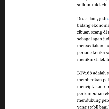
sulit untuk kelua
Di sisi lain, judi
bidang ekonomi. 
ribuan orang di
sebagai agen ju
menyediakan lay
periode ketika 
menikmati lebih
BTV168 adalah s
memberikan pelu
menciptakan rib
pertumbuhan eko
mendukung per
yang stabil bagi