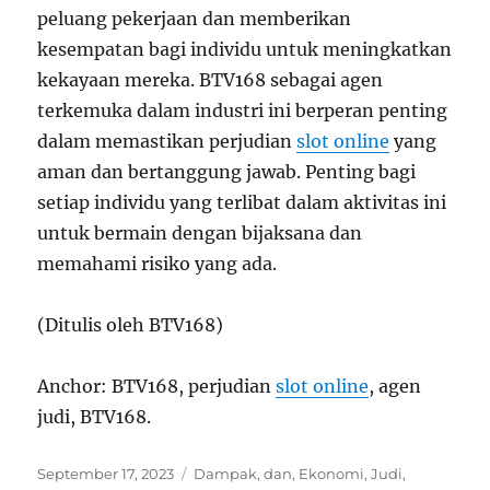
peluang pekerjaan dan memberikan
kesempatan bagi individu untuk meningkatkan
kekayaan mereka. BTV168 sebagai agen
terkemuka dalam industri ini berperan penting
dalam memastikan perjudian
slot online
yang
aman dan bertanggung jawab. Penting bagi
setiap individu yang terlibat dalam aktivitas ini
untuk bermain dengan bijaksana dan
memahami risiko yang ada.
(Ditulis oleh BTV168)
Anchor: BTV168, perjudian
slot online
, agen
judi, BTV168.
Posted
Tags
September 17, 2023
Dampak
,
dan
,
Ekonomi
,
Judi
,