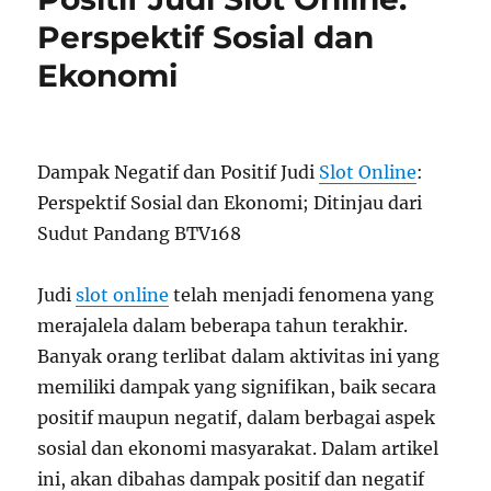
Perspektif Sosial dan
Ekonomi
Dampak Negatif dan Positif Judi
Slot Online
:
Perspektif Sosial dan Ekonomi; Ditinjau dari
Sudut Pandang BTV168
Judi
slot online
telah menjadi fenomena yang
merajalela dalam beberapa tahun terakhir.
Banyak orang terlibat dalam aktivitas ini yang
memiliki dampak yang signifikan, baik secara
positif maupun negatif, dalam berbagai aspek
sosial dan ekonomi masyarakat. Dalam artikel
ini, akan dibahas dampak positif dan negatif