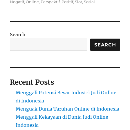
on
Negatif
,
Online
,
Perspektif
,
Positif
,
Slot
,
Sosial
Search
SEARCH
Recent Posts
Menggali Potensi Besar Industri Judi Online
di Indonesia
Menguak Dunia Taruhan Online di Indonesia
Menggali Kekayaan di Dunia Judi Online
Indonesia