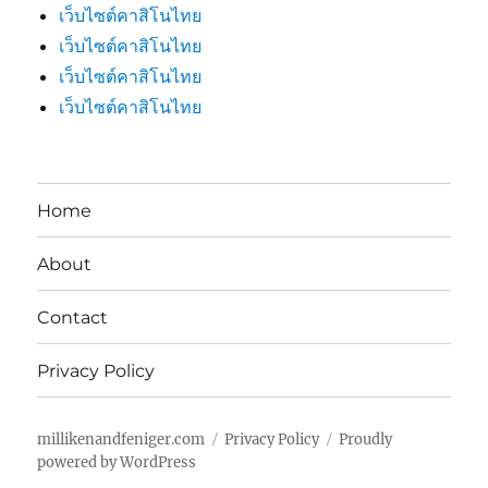
เว็บไซต์คาสิโนไทย
เว็บไซต์คาสิโนไทย
เว็บไซต์คาสิโนไทย
เว็บไซต์คาสิโนไทย
Home
About
Contact
Privacy Policy
millikenandfeniger.com
Privacy Policy
Proudly
powered by WordPress