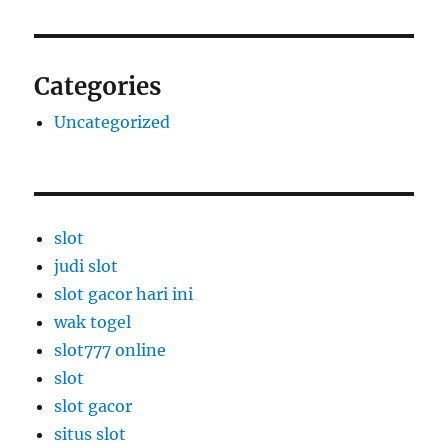
Categories
Uncategorized
slot
judi slot
slot gacor hari ini
wak togel
slot777 online
slot
slot gacor
situs slot