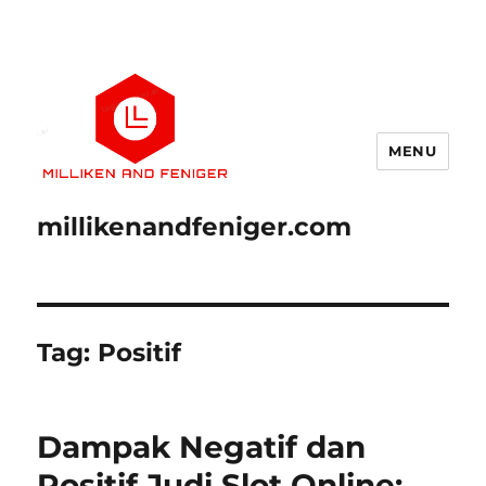
MENU
millikenandfeniger.com
Tag:
Positif
Dampak Negatif dan
Positif Judi Slot Online: