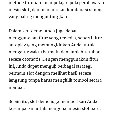
metode taruhan, mempelajari pola pembayaran
mesin slot, dan menemukan kombinasi simbol
yang paling menguntungkan.
Dalam slot demo, Anda juga dapat
menggunakan fitur yang tersedia, seperti fitur
autoplay yang memungkinkan Anda untuk
mengatur waktu bermain dan jumlah taruhan
secara otomatis. Dengan menggunakan fitur
ini, Anda dapat menguji berbagai strategi
bermain slot dengan melihat hasil secara
langsung tanpa harus mengklik tombol secara
manual.
Selain itu, slot demo juga memberikan Anda
kesempatan untuk mengenal mesin slot baru.