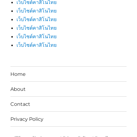
เว็บไซต์คาสิโนไทย
เว็บไซต์คาสิโนไทย
เว็บไซต์คาสิโนไทย
เว็บไซต์คาสิโนไทย
เว็บไซต์คาสิโนไทย
เว็บไซต์คาสิโนไทย
Home
About
Contact
Privacy Policy