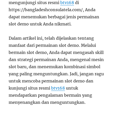
mengunjungi situs resmi
btv168
di
https://bangladeshconsulatela.com/, Anda
dapat menemukan berbagai jenis permainan
slot demo untuk Anda nikmati.
Dalam artikel ini, telah dijelaskan tentang
manfaat dari permainan slot demo. Melalui
bermain slot demo, Anda dapat mengasah skill
dan strategi permainan Anda, mengenal mesin
slot baru, dan menemukan kombinasi simbol
yang paling menguntungkan. Jadi, jangan ragu
untuk mencoba permainan slot demo dan
kunjungi situs resmi
btv168
untuk
mendapatkan pengalaman bermain yang
menyenangkan dan menguntungkan.