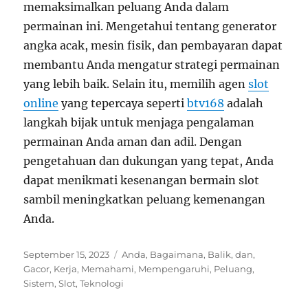
memaksimalkan peluang Anda dalam
permainan ini. Mengetahui tentang generator
angka acak, mesin fisik, dan pembayaran dapat
membantu Anda mengatur strategi permainan
yang lebih baik. Selain itu, memilih agen
slot
online
yang tepercaya seperti
btv168
adalah
langkah bijak untuk menjaga pengalaman
permainan Anda aman dan adil. Dengan
pengetahuan dan dukungan yang tepat, Anda
dapat menikmati kesenangan bermain slot
sambil meningkatkan peluang kemenangan
Anda.
Posted
Tags
September 15, 2023
Anda
,
Bagaimana
,
Balik
,
dan
,
on
Gacor
,
Kerja
,
Memahami
,
Mempengaruhi
,
Peluang
,
Sistem
,
Slot
,
Teknologi