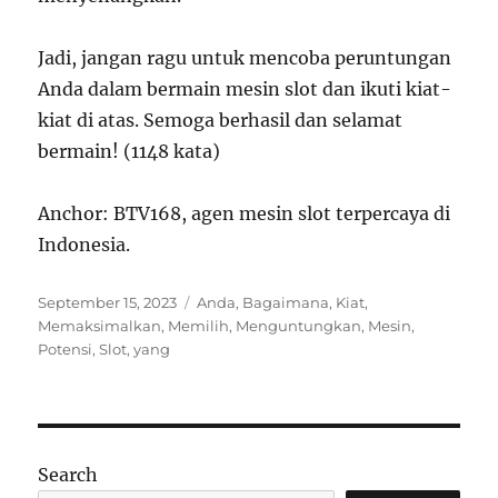
Jadi, jangan ragu untuk mencoba peruntungan
Anda dalam bermain mesin slot dan ikuti kiat-
kiat di atas. Semoga berhasil dan selamat
bermain! (1148 kata)
Anchor: BTV168, agen mesin slot terpercaya di
Indonesia.
Posted
Tags
September 15, 2023
Anda
,
Bagaimana
,
Kiat
,
on
Memaksimalkan
,
Memilih
,
Menguntungkan
,
Mesin
,
Potensi
,
Slot
,
yang
Search