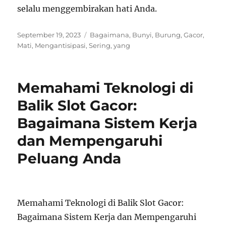
selalu menggembirakan hati Anda.
Posted
Tags
September 19, 2023
Bagaimana
,
Bunyi
,
Burung
,
Gacor
,
on
Mati
,
Mengantisipasi
,
Sering
,
yang
Memahami Teknologi di
Balik Slot Gacor:
Bagaimana Sistem Kerja
dan Mempengaruhi
Peluang Anda
Memahami Teknologi di Balik Slot Gacor:
Bagaimana Sistem Kerja dan Mempengaruhi