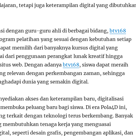
ajaran, tetapi juga keterampilan digital yang dibutuhka
asi dengan guru-guru ahli di berbagai bidang,
btv168
gram pelatihan yang sesuai dengan kebutuhan setiap
dapat memilih dari banyaknya kursus digital yang
ai dari penggunaan perangkat lunak kreatif hingga
itus web. Dengan adanya
btv168
, siswa dapat meraih
ang relevan dengan perkembangan zaman, sehingga
ghadapi dunia yang semakin digital.
yediakan akses dan keterampilan baru, digitalisasi
 membuka peluang baru bagi siswa. Di era Pola4D ini,
ang terkait dengan teknologi terus berkembang. Banyak
g membutuhkan tenaga kerja yang menguasai
ital, seperti desain grafis, pengembangan aplikasi, dan