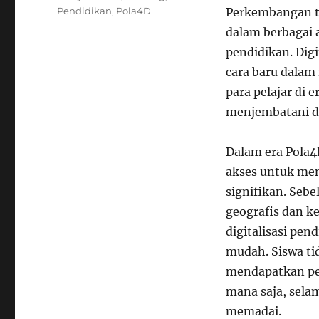
Pendidikan
,
Pola4D
Perkembangan t
dalam berbagai 
pendidikan. Digi
cara baru dalam
para pelajar di 
menjembatani di
Dalam era Pola4
akses untuk me
signifikan. Sebe
geografis dan k
digitalisasi pen
mudah. Siswa tid
mendapatkan pen
mana saja, sela
memadai.