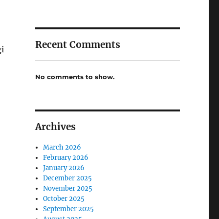
Recent Comments
i
No comments to show.
Archives
March 2026
February 2026
January 2026
December 2025
November 2025
October 2025
September 2025