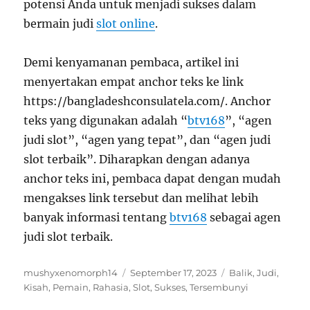
potensi Anda untuk menjadi sukses dalam
bermain judi
slot online
.
Demi kenyamanan pembaca, artikel ini
menyertakan empat anchor teks ke link
https://bangladeshconsulatela.com/. Anchor
teks yang digunakan adalah “
btv168
”, “agen
judi slot”, “agen yang tepat”, dan “agen judi
slot terbaik”. Diharapkan dengan adanya
anchor teks ini, pembaca dapat dengan mudah
mengakses link tersebut dan melihat lebih
banyak informasi tentang
btv168
sebagai agen
judi slot terbaik.
Author
Posted
Tags
mushyxenomorph14
September 17, 2023
Balik
,
Judi
,
on
Kisah
,
Pemain
,
Rahasia
,
Slot
,
Sukses
,
Tersembunyi