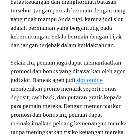
batas keuangan dan menghormati batasan
tersebut. Jangan pernah bermain dengan uang
yang tidak mampu Anda rugi, karena judi slot
adalah permainan yang bergantung pada
keberuntungan. Selalu bermain dengan bijak
dan jangan terjebak dalam ketidaktahuan.
Selain itu, pemain juga dapat memanfaatkan
promosi dan bonus yang ditawarkan oleh agen
judi slot. Banyak agen judi
slot online
memberikan promo menarik seperti bonus
deposit, cashback, dan putaran gratis kepada
para pemain mereka. Dengan memanfaatkan
promosi dan bonus ini, pemain dapat
memaksimalkan peluang kemenangan mereka
tanpa meningkatkan risiko keuangan mereka.