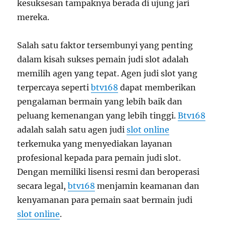
kesuksesan tampaknya berada di ujung jari
mereka.
Salah satu faktor tersembunyi yang penting
dalam kisah sukses pemain judi slot adalah
memilih agen yang tepat. Agen judi slot yang
terpercaya seperti
btv168
dapat memberikan
pengalaman bermain yang lebih baik dan
peluang kemenangan yang lebih tinggi.
Btv168
adalah salah satu agen judi
slot online
terkemuka yang menyediakan layanan
profesional kepada para pemain judi slot.
Dengan memiliki lisensi resmi dan beroperasi
secara legal,
btv168
menjamin keamanan dan
kenyamanan para pemain saat bermain judi
slot online
.