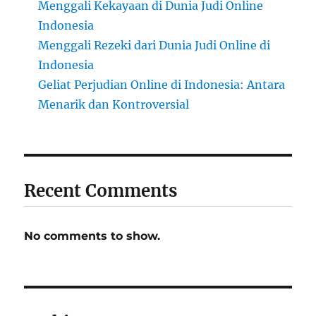
Menggali Kekayaan di Dunia Judi Online
Indonesia
Menggali Rezeki dari Dunia Judi Online di
Indonesia
Geliat Perjudian Online di Indonesia: Antara
Menarik dan Kontroversial
Recent Comments
No comments to show.