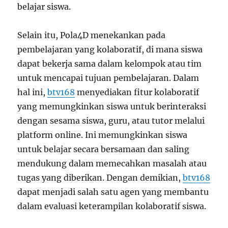
belajar siswa.
Selain itu, Pola4D menekankan pada
pembelajaran yang kolaboratif, di mana siswa
dapat bekerja sama dalam kelompok atau tim
untuk mencapai tujuan pembelajaran. Dalam
hal ini,
btv168
menyediakan fitur kolaboratif
yang memungkinkan siswa untuk berinteraksi
dengan sesama siswa, guru, atau tutor melalui
platform online. Ini memungkinkan siswa
untuk belajar secara bersamaan dan saling
mendukung dalam memecahkan masalah atau
tugas yang diberikan. Dengan demikian,
btv168
dapat menjadi salah satu agen yang membantu
dalam evaluasi keterampilan kolaboratif siswa.