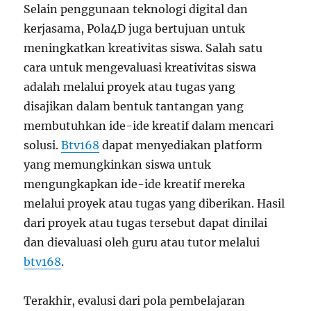
Selain penggunaan teknologi digital dan
kerjasama, Pola4D juga bertujuan untuk
meningkatkan kreativitas siswa. Salah satu
cara untuk mengevaluasi kreativitas siswa
adalah melalui proyek atau tugas yang
disajikan dalam bentuk tantangan yang
membutuhkan ide-ide kreatif dalam mencari
solusi.
Btv168
dapat menyediakan platform
yang memungkinkan siswa untuk
mengungkapkan ide-ide kreatif mereka
melalui proyek atau tugas yang diberikan. Hasil
dari proyek atau tugas tersebut dapat dinilai
dan dievaluasi oleh guru atau tutor melalui
btv168
.
Terakhir, evalusi dari pola pembelajaran