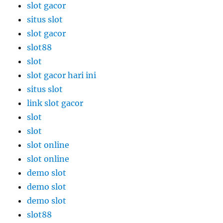
slot gacor
situs slot
slot gacor
slot88
slot
slot gacor hari ini
situs slot
link slot gacor
slot
slot
slot online
slot online
demo slot
demo slot
demo slot
slot88