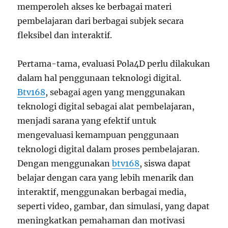
memperoleh akses ke berbagai materi
pembelajaran dari berbagai subjek secara
fleksibel dan interaktif.
Pertama-tama, evaluasi Pola4D perlu dilakukan
dalam hal penggunaan teknologi digital.
Btv168
, sebagai agen yang menggunakan
teknologi digital sebagai alat pembelajaran,
menjadi sarana yang efektif untuk
mengevaluasi kemampuan penggunaan
teknologi digital dalam proses pembelajaran.
Dengan menggunakan
btv168
, siswa dapat
belajar dengan cara yang lebih menarik dan
interaktif, menggunakan berbagai media,
seperti video, gambar, dan simulasi, yang dapat
meningkatkan pemahaman dan motivasi