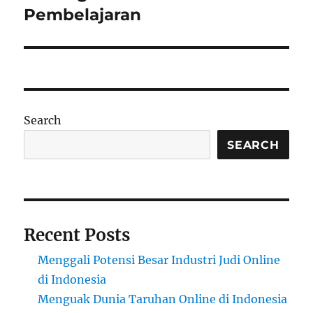
Pembelajaran
Search
SEARCH
Recent Posts
Menggali Potensi Besar Industri Judi Online
di Indonesia
Menguak Dunia Taruhan Online di Indonesia