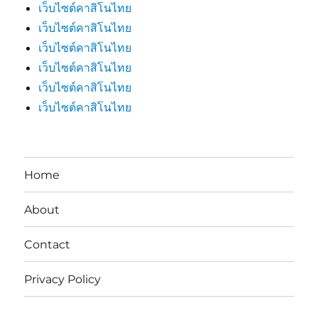
เว็บไซต์คาสิโนไทย
เว็บไซต์คาสิโนไทย
เว็บไซต์คาสิโนไทย
เว็บไซต์คาสิโนไทย
เว็บไซต์คาสิโนไทย
เว็บไซต์คาสิโนไทย
Home
About
Contact
Privacy Policy