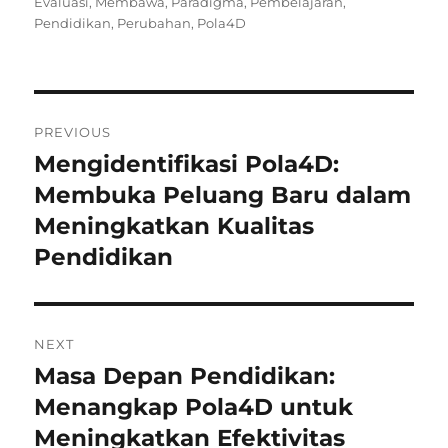
on
Evaluasi
,
Membawa
,
Paradigma
,
Pembelajaran
,
Pendidikan
,
Perubahan
,
Pola4D
Post
PREVIOUS
navigation
Mengidentifikasi Pola4D:
Previous
post:
Membuka Peluang Baru dalam
Meningkatkan Kualitas
Pendidikan
NEXT
Masa Depan Pendidikan:
Next
post:
Menangkap Pola4D untuk
Meningkatkan Efektivitas