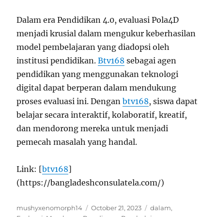
Dalam era Pendidikan 4.0, evaluasi Pola4D
menjadi krusial dalam mengukur keberhasilan
model pembelajaran yang diadopsi oleh
institusi pendidikan.
Btv168
sebagai agen
pendidikan yang menggunakan teknologi
digital dapat berperan dalam mendukung
proses evaluasi ini. Dengan
btv168
, siswa dapat
belajar secara interaktif, kolaboratif, kreatif,
dan mendorong mereka untuk menjadi
pemecah masalah yang handal.
Link: [
btv168
]
(https://bangladeshconsulatela.com/)
Author
Posted
Tags
mushyxenomorph14
October 21, 2023
dalam
,