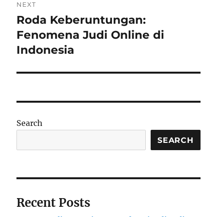
NEXT
Roda Keberuntungan:
Next
post:
Fenomena Judi Online di
Indonesia
Search
SEARCH
Recent Posts