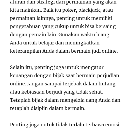
aturan dan strategi dari permainan yang akan
kita mainkan. Baik itu poker, blackjack, atau
permainan lainnya, penting untuk memiliki
pengetahuan yang cukup untuk bisa bersaing
dengan pemain lain. Gunakan waktu luang
Anda untuk belajar dan meningkatkan
keterampilan Anda dalam bermain judi online.
Selain itu, penting juga untuk mengatur
keuangan dengan bijak saat bermain perjudian
online. Jangan sampai terjebak dalam hutang
atau kebiasaan berjudi yang tidak sehat.
Tetaplah bijak dalam mengelola uang Anda dan
tetaplah disiplin dalam bermain.
Penting juga untuk tidak terlalu terbawa emosi