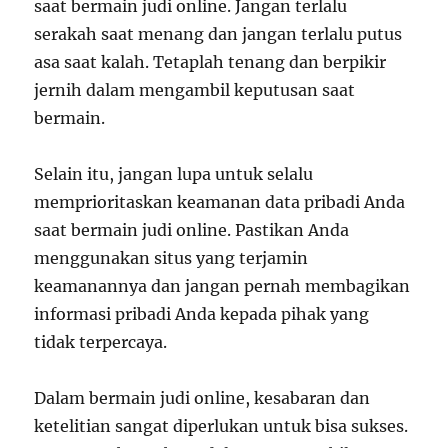
saat bermain judi online. Jangan terlalu
serakah saat menang dan jangan terlalu putus
asa saat kalah. Tetaplah tenang dan berpikir
jernih dalam mengambil keputusan saat
bermain.
Selain itu, jangan lupa untuk selalu
memprioritaskan keamanan data pribadi Anda
saat bermain judi online. Pastikan Anda
menggunakan situs yang terjamin
keamanannya dan jangan pernah membagikan
informasi pribadi Anda kepada pihak yang
tidak terpercaya.
Dalam bermain judi online, kesabaran dan
ketelitian sangat diperlukan untuk bisa sukses.