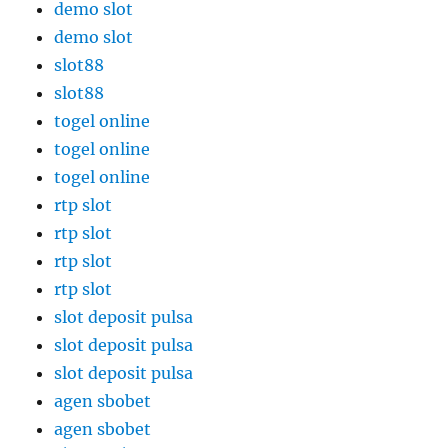
demo slot
demo slot
slot88
slot88
togel online
togel online
togel online
rtp slot
rtp slot
rtp slot
rtp slot
slot deposit pulsa
slot deposit pulsa
slot deposit pulsa
agen sbobet
agen sbobet