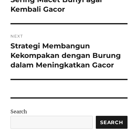
Kembali Gacor
NEXT
Strategi Membangun
Next
post:
Kekompakan dengan Burung
dalam Meningkatkan Gacor
Search
SEARCH