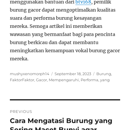
menggunakan bantuan dari
btv168
, pemilik
burung gacor dapat mengoptimalkan kualitas
suara dan performa burung kesayangan
mereka. Semoga artikel ini memberikan
wawasan yang bermanfaat bagi para pencinta
burung berkicau dan dapat membantu
meningkatkan kemampuan vokal burung gacor
mereka.
Author
Posted
Tags
mushyxenomorph14
September 18, 2023
Burung
,
on
FaktorFaktor
,
Gacor
,
Mempengaruhi
,
Performa
,
yang
Post
PREVIOUS
navigation
Cara Mengatasi Burung yang
Previous
post:
Sering Macet Bunyi agar