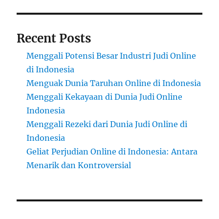
Recent Posts
Menggali Potensi Besar Industri Judi Online
di Indonesia
Menguak Dunia Taruhan Online di Indonesia
Menggali Kekayaan di Dunia Judi Online
Indonesia
Menggali Rezeki dari Dunia Judi Online di
Indonesia
Geliat Perjudian Online di Indonesia: Antara
Menarik dan Kontroversial