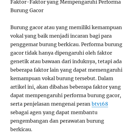
Faktor-Faktor yang Mempengaruhi Performa
Burung Gacor
Burung gacor atau yang memiliki kemampuan
vokal yang baik menjadi incaran bagi para
penggemar burung berkicau. Performa burung
gacor tidak hanya dipengaruhi oleh faktor
genetik atau bawaan dari induknya, tetapi ada
beberapa faktor lain yang dapat memengaruhi
kemampuan vokal burung tersebut. Dalam
artikel ini, akan dibahas beberapa faktor yang
dapat mempengaruhi performa burung gacor,
serta penjelasan mengenai peran
btv168
sebagai agen yang dapat membantu
pengembangan dan perawatan burung
berkicau.