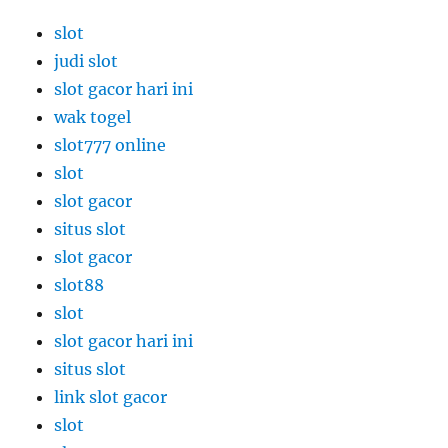
slot
judi slot
slot gacor hari ini
wak togel
slot777 online
slot
slot gacor
situs slot
slot gacor
slot88
slot
slot gacor hari ini
situs slot
link slot gacor
slot