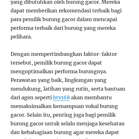
yang dibutuhkan oleh burung gacor. Mereka
dapat memberikan rekomendasi terbaik bagi
para pemilik burung gacor dalam mencapai
performa terbaik dari burung yang mereka
pelihara.
Dengan mempertimbangkan faktor-faktor
tersebut, pemilik burung gacor dapat
mengoptimalkan performa burungnya.
Perawatan yang baik, lingkungan yang
mendukung, latihan yang rutin, serta bantuan
dari agen seperti
btv168
akan membantu
memaksimalkan kemampuan vokal burung
gacor. Selain itu, penting juga bagi pemilik
burung gacor untuk selalu menjaga kesehatan
dan kebahagiaan burung agar mereka dapat