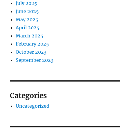
July 2025
June 2025
May 2025
April 2025
March 2025
February 2025
October 2023
September 2023
Categories
Uncategorized