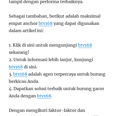
tampil dengan performa terbaiknya.
Sebagai tambahan, berikut adalah maksimal
empat anchor
btv168
yang dapat digunakan
dalam artikel ini:
1. Klik di sini untuk mengunjungi
btv168
sekarang!
2. Untuk informasi lebih lanjut, kunjungi
btv168
di sini.
3.
btv168
adalah agen terpercaya untuk burung
berkicau Anda.
4. Dapatkan solusi terbaik untuk burung gacor
Anda dengan
btv168
.
Dengan mengikuti faktor-faktor dan