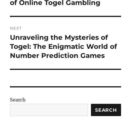
of Online Togel Gambling
NEXT
Unraveling the Mysteries of
Next
post:
Togel: The Enigmatic World of
Number Prediction Games
Search
SEARCH