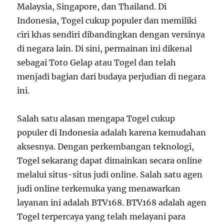
Malaysia, Singapore, dan Thailand. Di
Indonesia, Togel cukup populer dan memiliki
ciri khas sendiri dibandingkan dengan versinya
di negara lain. Di sini, permainan ini dikenal
sebagai Toto Gelap atau Togel dan telah
menjadi bagian dari budaya perjudian di negara
ini.
Salah satu alasan mengapa Togel cukup
populer di Indonesia adalah karena kemudahan
aksesnya. Dengan perkembangan teknologi,
Togel sekarang dapat dimainkan secara online
melalui situs-situs judi online. Salah satu agen
judi online terkemuka yang menawarkan
layanan ini adalah BTV168. BTV168 adalah agen
Togel terpercaya yang telah melayani para