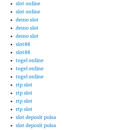
slot online
slot online
demo slot
demo slot
demo slot
slot88
slot88
togel online
togel online
togel online
rtp slot
rtp slot
rtp slot
rtp slot
slot deposit pulsa
slot deposit pulsa