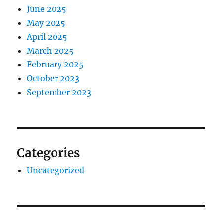
June 2025
May 2025
April 2025
March 2025
February 2025
October 2023
September 2023
Categories
Uncategorized