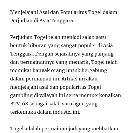
Menjelajahi Asal dan Popularitas Togel dalam
Perjudian di Asia Tenggara
Perjudian Togel telah menjadi salah satu
bentuk hiburan yang sangat populer di Asia
Tenggara. Dengan sejarahnya yang panjang
dan permainannya yang menarik, Togel telah
memikat banyak orang untuk bergabung
dalam permainan ini. Artikel ini akan
menjelajahi asal dan popularitas Togel
gambling di wilayah ini serta memperkenalkan
BTV168 sebagai salah satu agen yang
terkemuka dalam industri ini.
Togel adalah permainan judi yang melibatkan