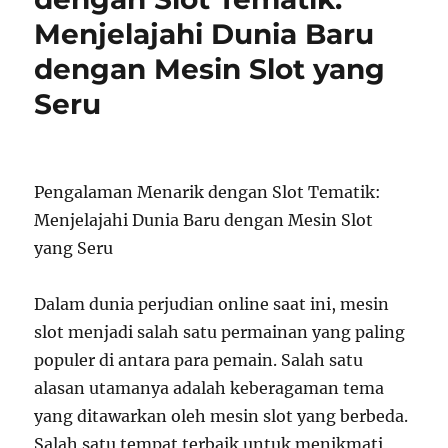
Menjelajahi Dunia Baru
dengan Mesin Slot yang
Seru
Pengalaman Menarik dengan Slot Tematik:
Menjelajahi Dunia Baru dengan Mesin Slot
yang Seru
Dalam dunia perjudian online saat ini, mesin
slot menjadi salah satu permainan yang paling
populer di antara para pemain. Salah satu
alasan utamanya adalah keberagaman tema
yang ditawarkan oleh mesin slot yang berbeda.
Salah satu tempat terbaik untuk menikmati