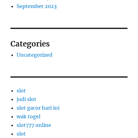
September 2023
Categories
Uncategorized
slot
judi slot
slot gacor hari ini
wak togel
slot777 online
slot