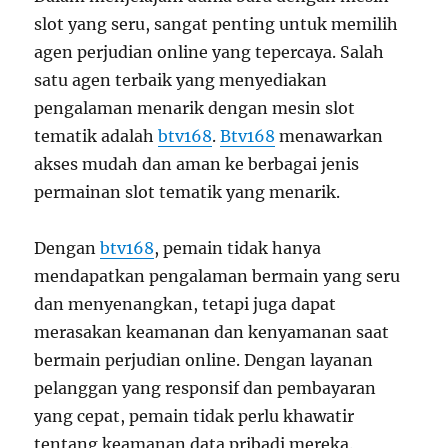
slot yang seru, sangat penting untuk memilih
agen perjudian online yang tepercaya. Salah
satu agen terbaik yang menyediakan
pengalaman menarik dengan mesin slot
tematik adalah
btv168
.
Btv168
menawarkan
akses mudah dan aman ke berbagai jenis
permainan slot tematik yang menarik.
Dengan
btv168
, pemain tidak hanya
mendapatkan pengalaman bermain yang seru
dan menyenangkan, tetapi juga dapat
merasakan keamanan dan kenyamanan saat
bermain perjudian online. Dengan layanan
pelanggan yang responsif dan pembayaran
yang cepat, pemain tidak perlu khawatir
tentang keamanan data pribadi mereka.