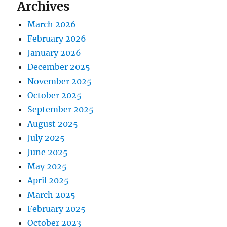
Archives
March 2026
February 2026
January 2026
December 2025
November 2025
October 2025
September 2025
August 2025
July 2025
June 2025
May 2025
April 2025
March 2025
February 2025
October 2023