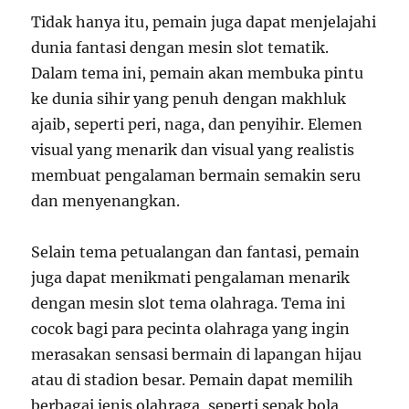
Tidak hanya itu, pemain juga dapat menjelajahi
dunia fantasi dengan mesin slot tematik.
Dalam tema ini, pemain akan membuka pintu
ke dunia sihir yang penuh dengan makhluk
ajaib, seperti peri, naga, dan penyihir. Elemen
visual yang menarik dan visual yang realistis
membuat pengalaman bermain semakin seru
dan menyenangkan.
Selain tema petualangan dan fantasi, pemain
juga dapat menikmati pengalaman menarik
dengan mesin slot tema olahraga. Tema ini
cocok bagi para pecinta olahraga yang ingin
merasakan sensasi bermain di lapangan hijau
atau di stadion besar. Pemain dapat memilih
berbagai jenis olahraga, seperti sepak bola,